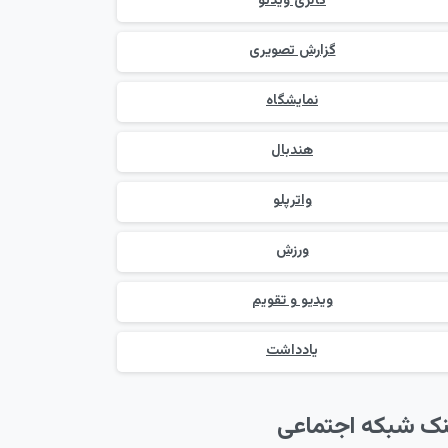
گالری ویدئو
گزارش تصویری
نمایشگاه
هندبال
واترپلو
ورزش
ویدیو و تقویم
یادداشت
نک شبکه اجتماعی