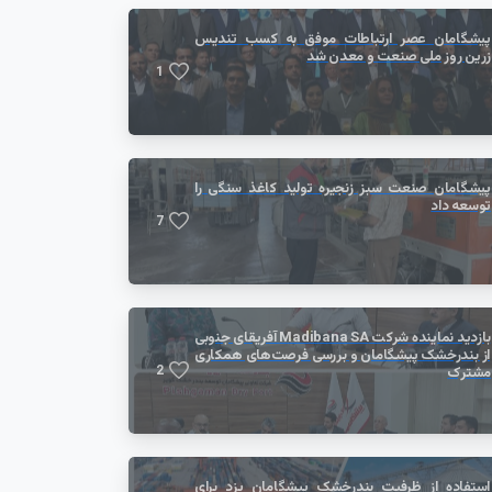
پیشگامان عصر ارتباطات موفق به کسب تندیس
زرین روز ملی صنعت و معدن شد
1
پیشگامان صنعت سبز زنجیره تولید کاغذ سنگی را
توسعه داد
7
بازدید نماینده شرکت Madibana SA آفریقای جنوبی
از بندرخشک پیشگامان و بررسی فرصت‌های همکاری
2
مشترک
استفاده از ظرفیت بندرخشک پیشگامان یزد برای