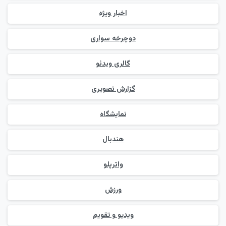
اخبار ویژه
دوچرخه سواری
گالری ویدئو
گزارش تصویری
نمایشگاه
هندبال
واترپلو
ورزش
ویدیو و تقویم