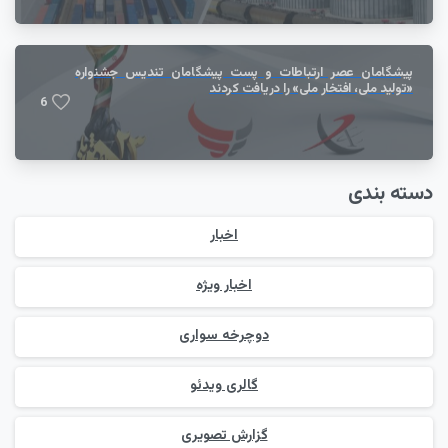
پیشگامان عصر ارتباطات و پست پیشگامان تندیس جشنواره
«تولید ملی، افتخار ملی» را دریافت کردند
6
دسته بندی
اخبار
اخبار ویژه
دوچرخه سواری
گالری ویدئو
گزارش تصویری