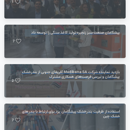
1
پیشگامان صنعت سبز زنجیره تولید کاغذ سنگی را توسعه داد
7
بازدید نماینده شرکت Madibana SA آفریقای جنوبی از بندرخشک
پیشگامان و بررسی فرصت‌های همکاری مشترک
2
استفاده از ظرفیت بندرخشک پیشگامان یزد برای ارتباط با بندر‌های
خشک چین
7