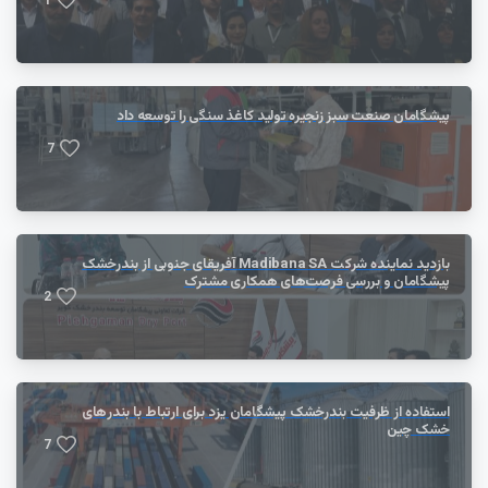
1
پیشگامان صنعت سبز زنجیره تولید کاغذ سنگی را توسعه داد
7
بازدید نماینده شرکت Madibana SA آفریقای جنوبی از بندرخشک
پیشگامان و بررسی فرصت‌های همکاری مشترک
2
استفاده از ظرفیت بندرخشک پیشگامان یزد برای ارتباط با بندر‌های
خشک چین
7