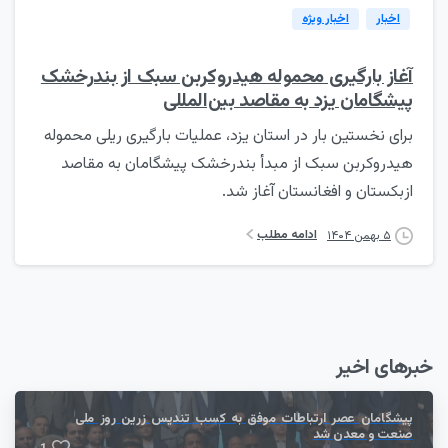
اخبار
اخبار ویژه
آغاز بارگیری محموله هیدروکربن سبک از بندرخشک
پیشگامان یزد به مقاصد بین‌المللی
برای نخستین بار در استان یزد، عملیات بارگیری ریلی محموله
هیدروکربن سبک از مبدأ بندرخشک پیشگامان به مقاصد
ازبکستان و افغانستان آغاز شد.
ادامه مطلب
۵ بهمن ۱۴۰۴
خبرهای اخیر
پیشگامان عصر ارتباطات موفق به کسب تندیس زرین روز ملی
صنعت و معدن شد