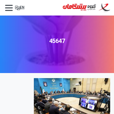
EN
45647