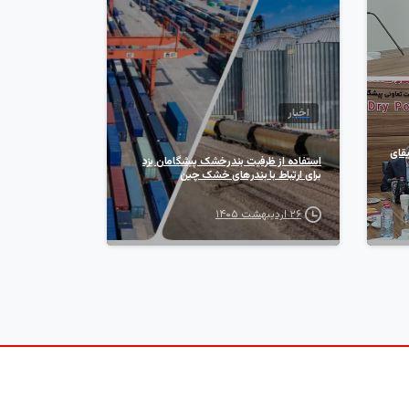
اخبار
کت Madibana SA آفریقای
استفاده از ظرفیت بندرخشک پیشگامان یزد
برای ارتباط با بندر‌های خشک چین
۲۶ اردیبهشت ۱۴۰۵