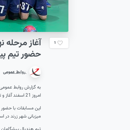
آغاز
مرحله
نه
1
حضور
تیم
پی
روابط عمومی
به گزارش روابط عمومی 
امروز 21 اسفند آغاز و تا 26م این ماه ادامه خواهد یافت.
این مسابقات با حضور تی
میزبانی شهر زرند در اس
تیم هندبال پیشگامان در مرحله مقدماتی در گروه B تو